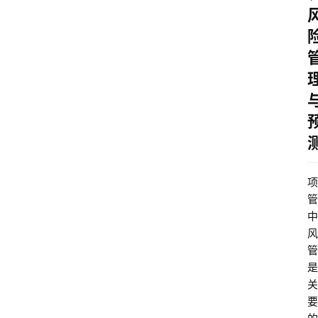
项
管
中
风
管
是
关
要