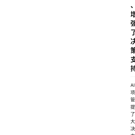
社
区
A
项
管
提
了
大
决