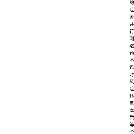
的
险
素
并
行
测
这
预
不
包
时
风
险
还
盖
本
质
等
个