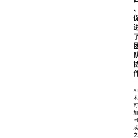
A
术
可
加
团
成
之