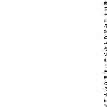
度
踪
任
务
项
管
软
中
成
A
能
以
析
史
据
识
出
有
的