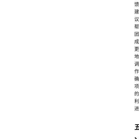
馈
建
议
帮
团
成
更
地
调
作
确
项
的
利
进