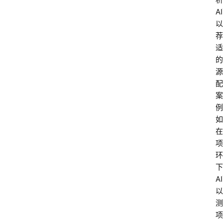
A
以
荐
适
的
源
配
案
例
如
在
项
环
下
A
以
测
项