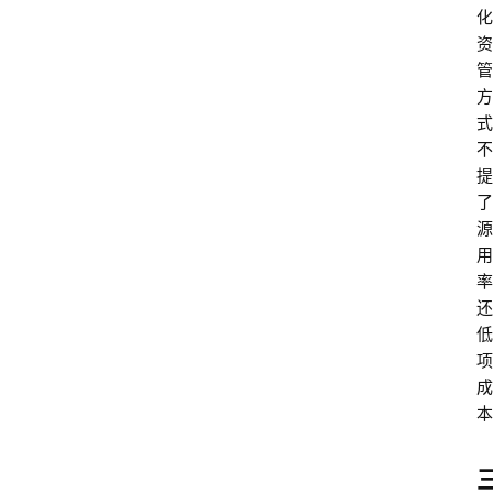
化
资
管
首
方
页
式
不
文
提
章
了
分
源
类
用
率
更
还
登录
注册
多
低
页
项
面
成
本
问
答