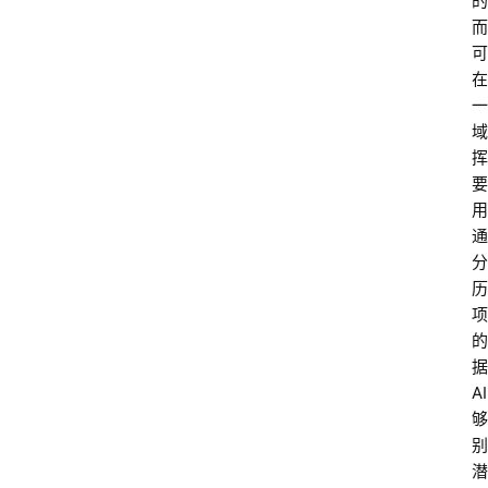
的
而
可
在
一
域
挥
要
用
通
分
历
项
的
据
A
够
别
潜