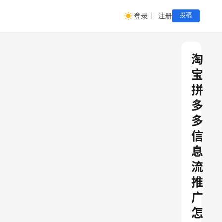
登录
注册
投稿
淘
宝
拼
多
多
信
息
流
推
广
怎