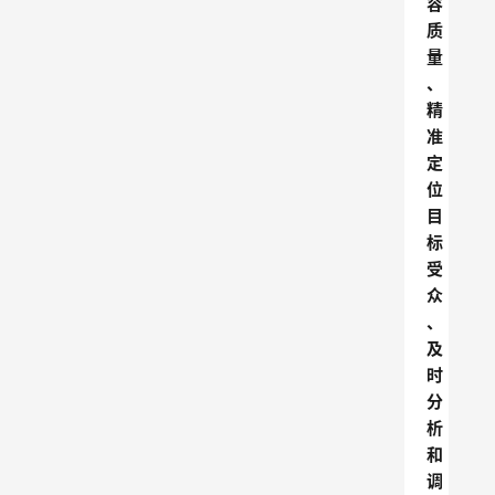
容
质
量
、
精
准
定
位
目
标
受
众
、
及
时
分
析
和
调