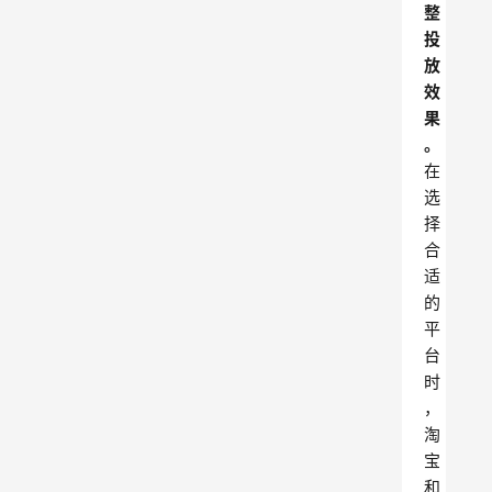
整
投
放
效
果
。
在
选
择
合
适
的
平
台
时
，
淘
宝
和