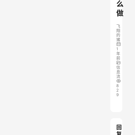
么
做
飞
翔
的
猪
1
年
前
信
息
流
8
2
9
回
复