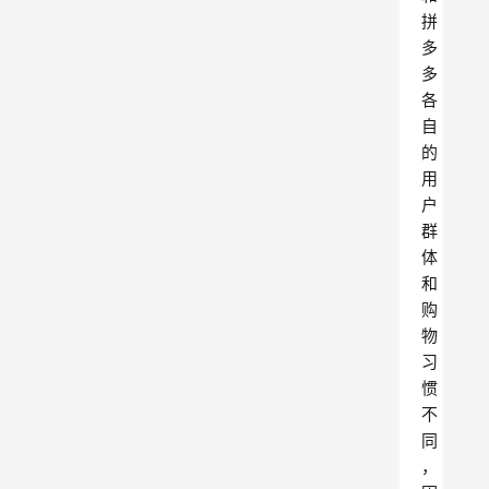
拼
多
多
各
自
的
用
户
群
体
和
购
物
习
惯
不
同
，