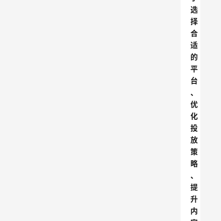
选
择
合
适
的
平
台
、
优
化
投
放
策
略
、
提
升
内