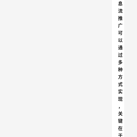
息
流
推
广
可
以
通
过
多
种
方
式
实
现
，
关
键
在
于