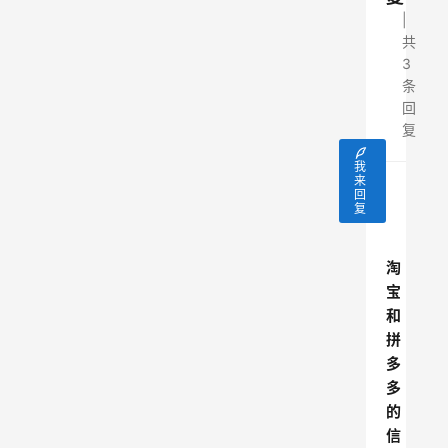
共
3
条
回
复
我
来
回
快乐的
复
淘
宝
和
拼
多
多
的
信