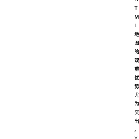
T
M
L
X