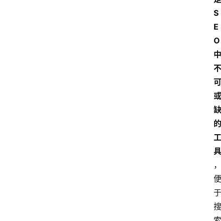
S
E
O