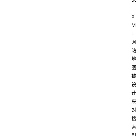
X
M
L