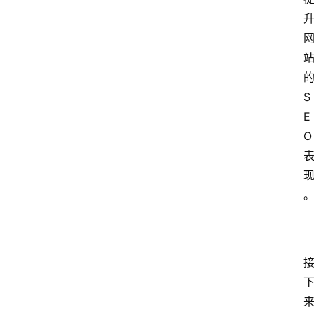
S
E
O