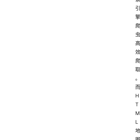
H
T
M
L