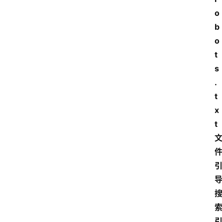
o
b
o
t
s
.
t
x
t