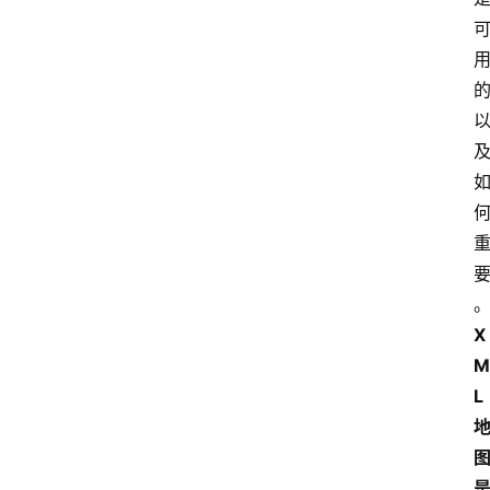
X
M
L