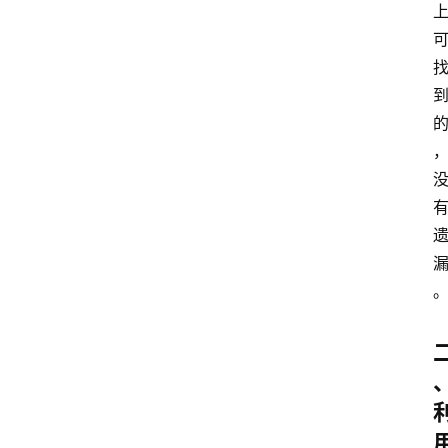
分
类
更
登录
注册
多
页
面
问
答
社
区