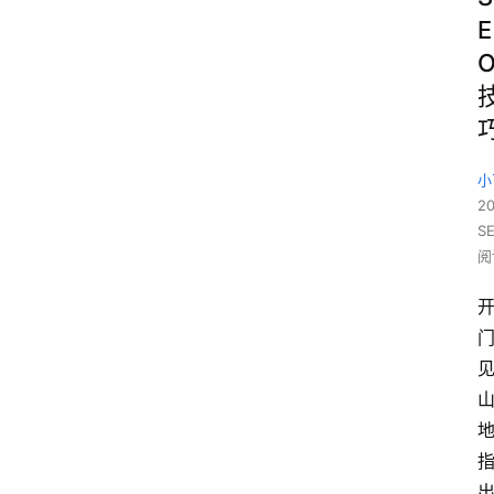
E
小
2
S
阅