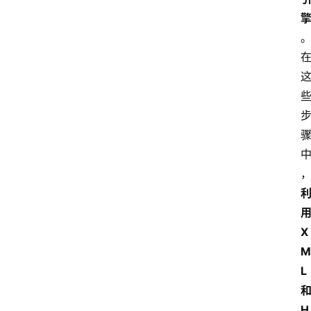
X
M
L
H