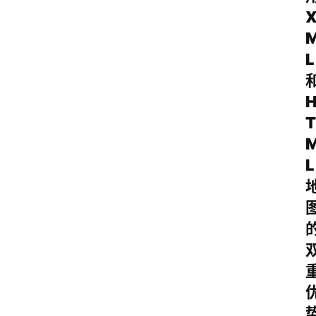
L
T
L