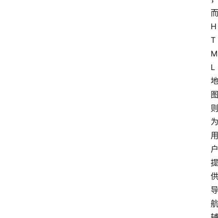
H
T
M
L