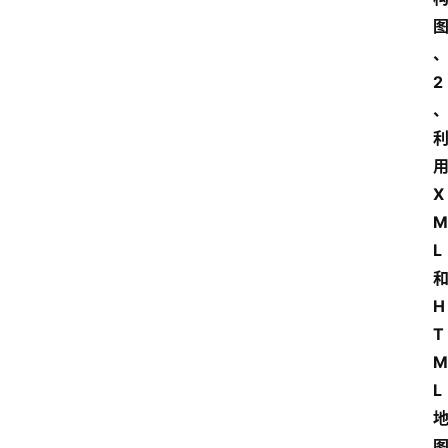
2
X
M
L
H
T
M
L