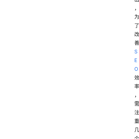
S
E
O