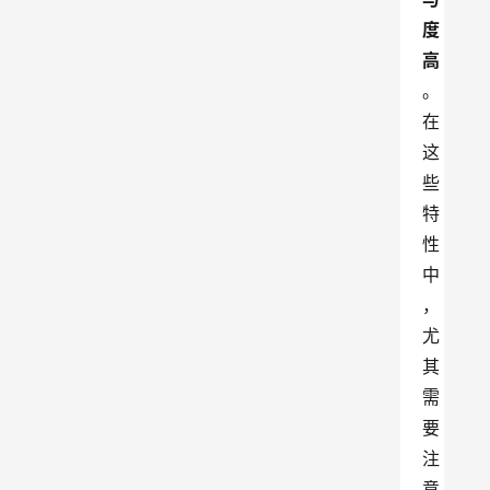
度
高
。
在
这
些
特
性
中
，
尤
其
需
要
注
意