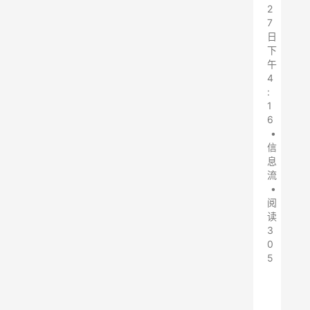
2
7
日
下
午
4
:
1
6
•
信
息
流
•
阅
读
3
0
5