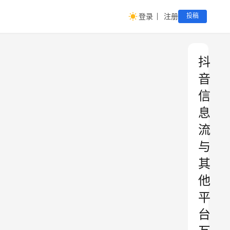
登录
注册
投稿
抖
音
信
息
流
与
其
他
平
台