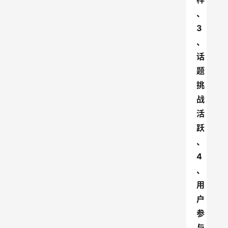
、
3
、
话
题
挑
战
活
跃
、
4
、
用
户
参
与