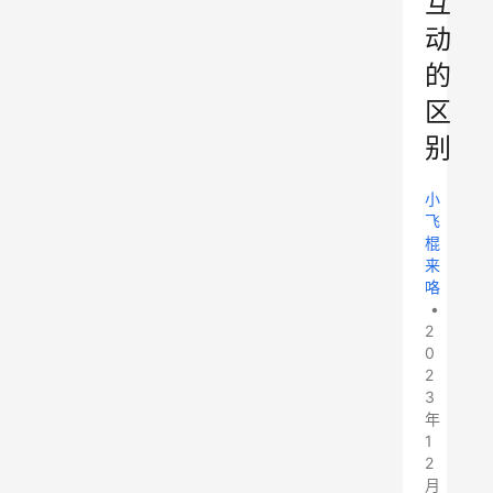
互
动
的
区
别
小
飞
棍
来
咯
•
2
0
2
3
年
1
2
月