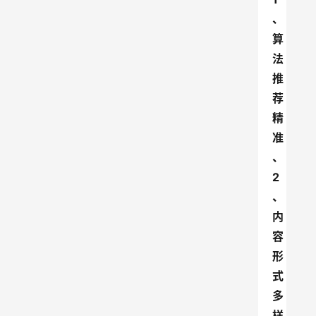
、
算
法
推
荐
精
准
、
2
、
内
容
形
式
多
样