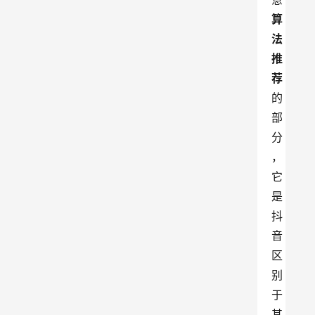
算
法
推
荐
的
部
分
，
它
是
抖
音
区
别
于
其