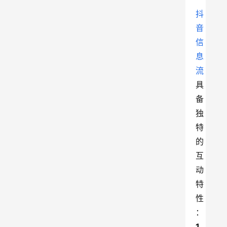
抖
音
信
息
流
具
备
独
特
的
互
动
特
性
：
1