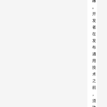
虑
。
开
发
者
在
发
布
通
用
技
术
之
前
，
须