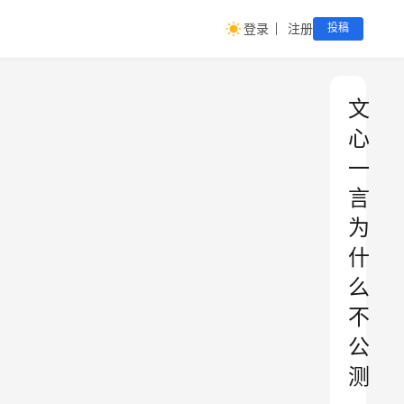
登录
注册
投稿
文
心
一
言
为
什
么
不
公
测