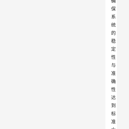
确
保
系
统
的
稳
定
性
与
准
确
性
达
到
标
准