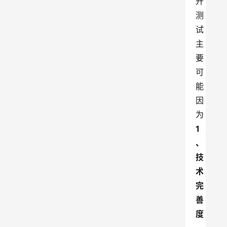
开
测
试
主
要
可
能
因
为
1
、
技
术
完
善
度