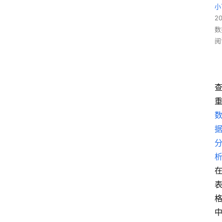
小
2
数
阅