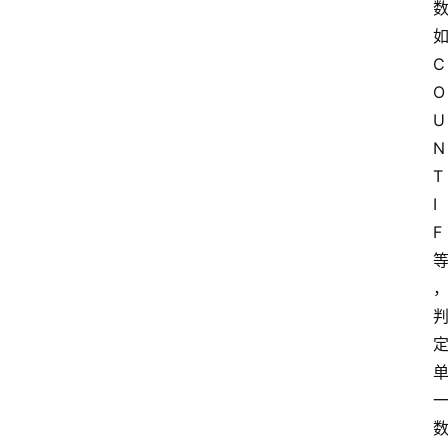
C
O
U
N
T
I
F