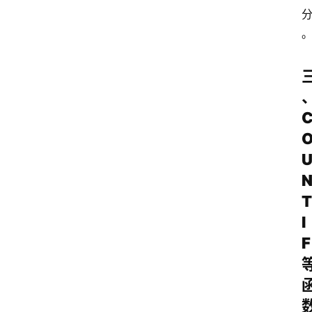
T
I
F