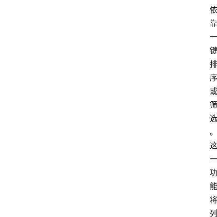
分
类
更
登录
注册
多
页
面
问
答
社
区