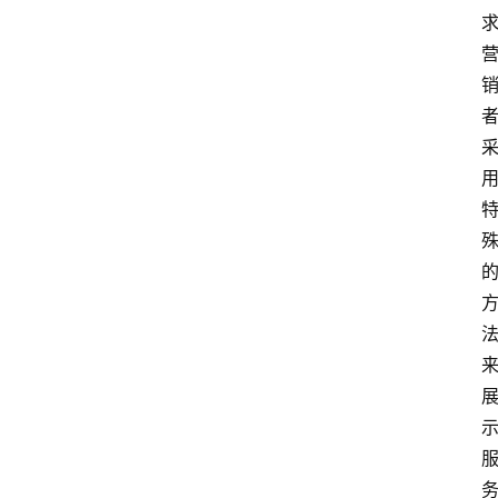
分
类
更
登录
注册
多
页
面
问
答
社
区