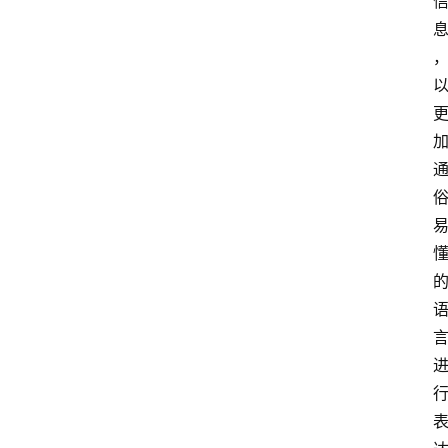
分
类
更
登录
注册
多
页
面
问
答
社
区