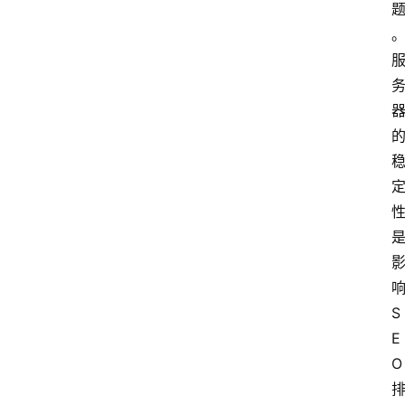
S
E
O