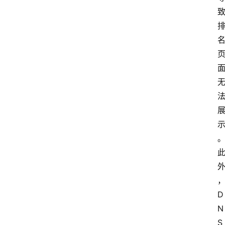
D
N
S 