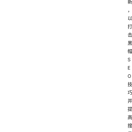
S
E
O