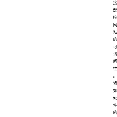
分
类
更
登录
注册
多
页
面
问
答
社
区