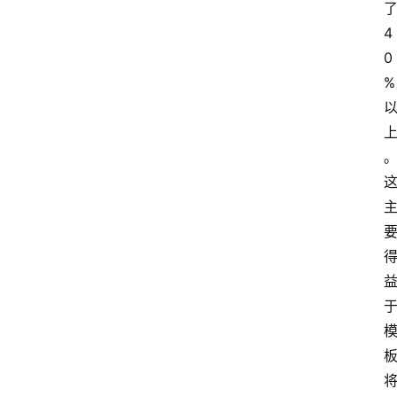
4
0
%