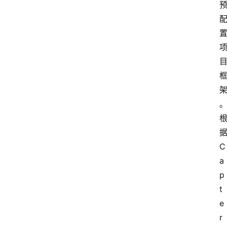
首
页
C
文
a
章
p
分
t
类
e
r
更