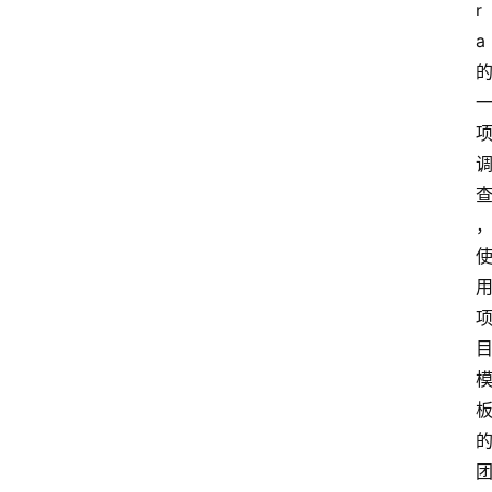
登录
注册
r
多
页
a
面
问
答
社
区