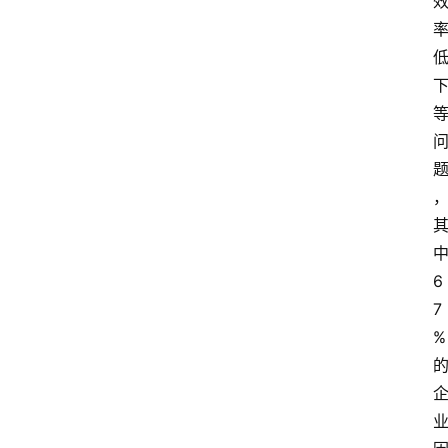
6
7
%