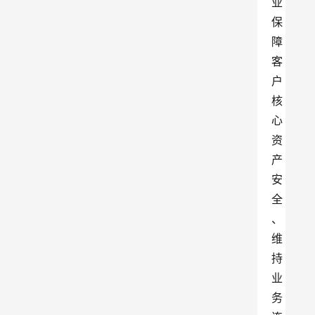
业
保
障
客
户
核
心
资
产
安
全
、
维
持
业
务