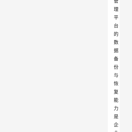
管
理
平
台
的
数
据
备
份
与
恢
复
能
力
是
企