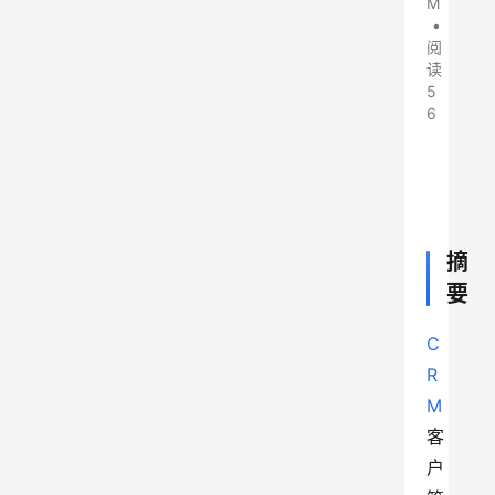
M
•
阅
读
5
6
摘
要
C
R
M
客
户