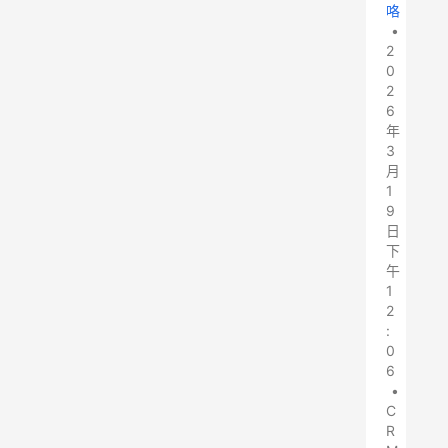
咯
•
2
0
2
6
年
3
月
1
9
日
下
午
1
2
:
0
6
•
C
R