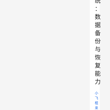
统
：
数
据
备
份
与
恢
复
能
力
小
飞
棍
来