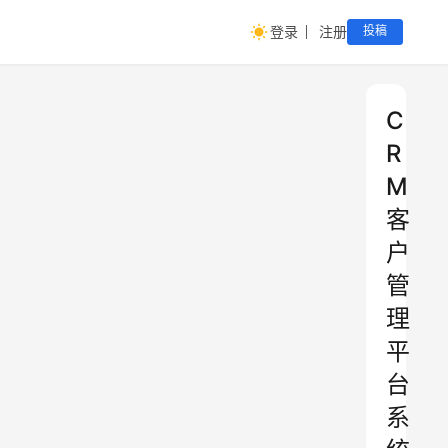
登录
注册
投稿
C
R
M
客
户
管
理
平
台
系