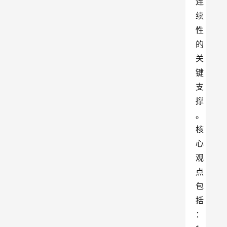
连
续
性
的
关
键
支
撑
。
核
心
观
点
包
括
：