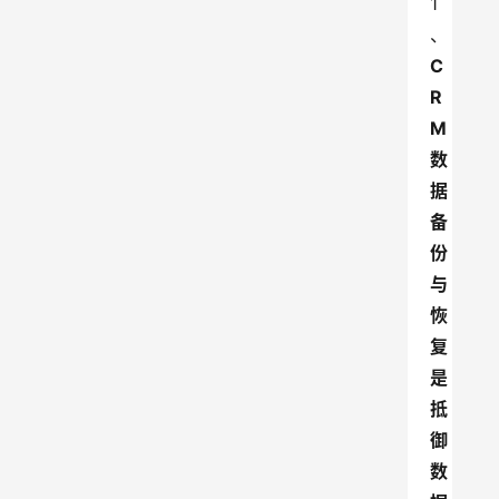
1
、
C
R
M
数
据
备
份
与
恢
复
是
抵
御
数