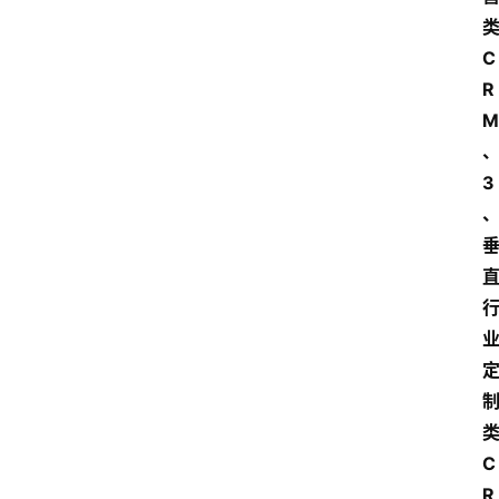
C
R
M
3
C
R