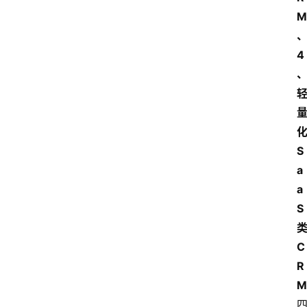
M
4
S
a
a
S
C
R
M