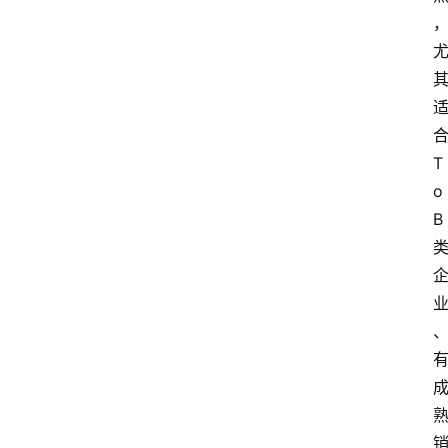
T
o 
B