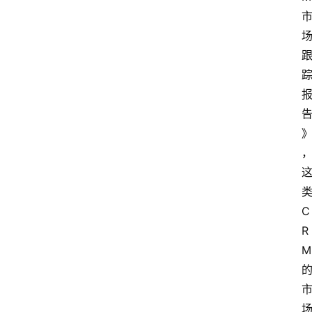
C
R
M