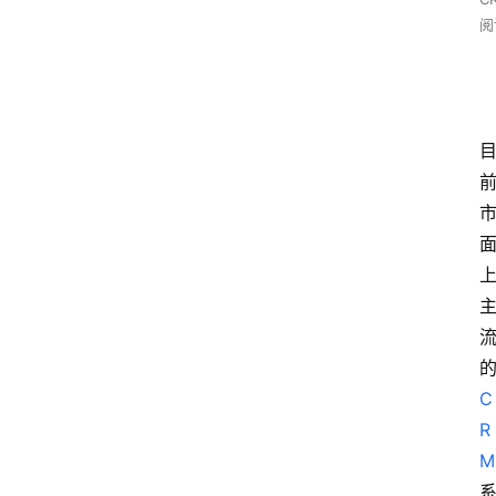
阅
C
R
M