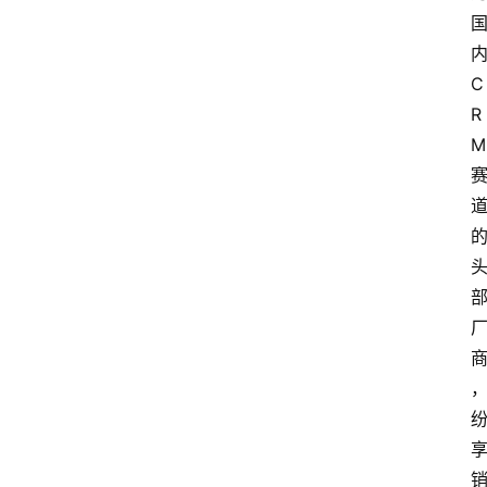
C
R
M