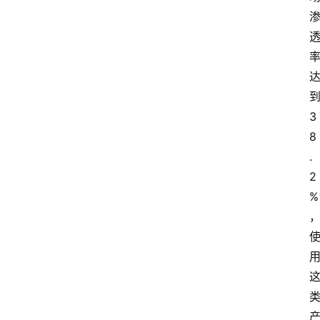
3
8
.
2
%