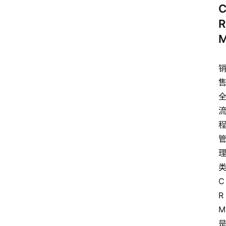
R
C
R
M