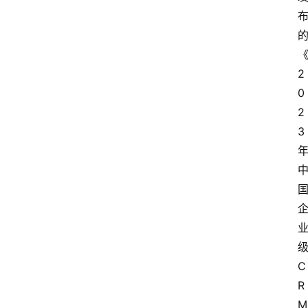
2
0
2
3
C
R
M