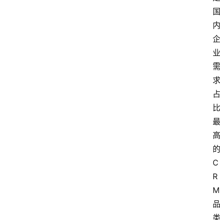
C
R
M