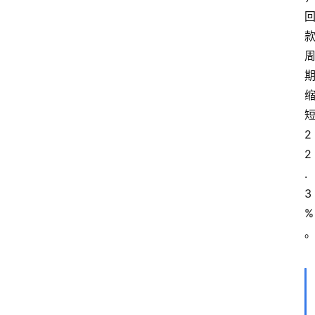
2
2
.
3
%