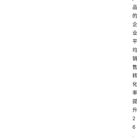
首
页
文
章
分
类
更
登录
注册
多
页
面
问
2
答
6
社
.