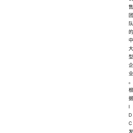
I
D
C