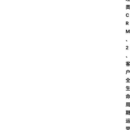
C
R
M
2