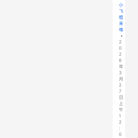
小
飞
棍
来
咯
•
2
0
2
6
年
3
月
2
7
日
上
午
1
2
:
0