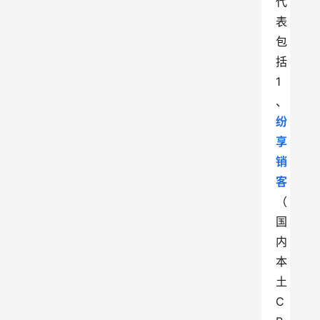
代
表
包
括
1
、
纷
享
销
客
（
国
内
本
土
C