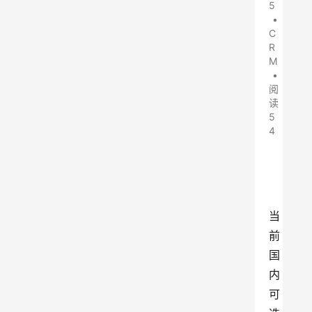
5
•
C
R
M
•
阅
读
5
4
当
前
国
内
可