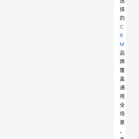
选
择
的
C
R
M
品
牌
覆
盖
通
用
全
场
景
、