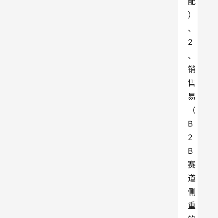
配
）
、
2
、
销
售
易
（
B
2
B
赛
道
侧
重