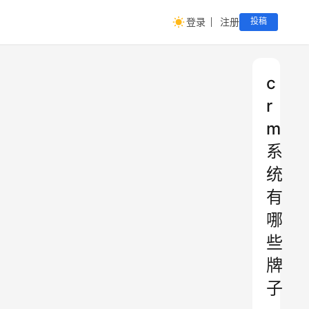
登录
注册
投稿
c
r
m
系
统
有
哪
些
牌
子