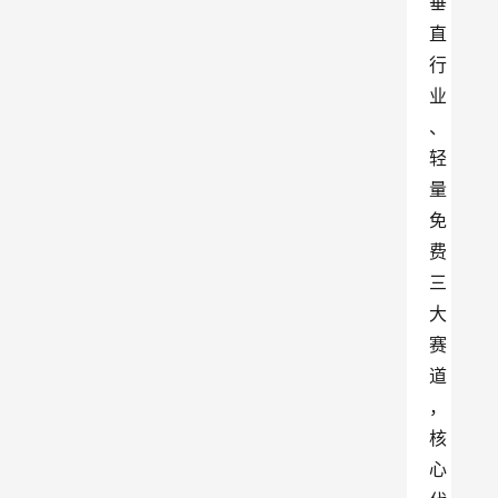
垂
直
行
业
、
轻
量
免
费
三
大
赛
道
，
核
心