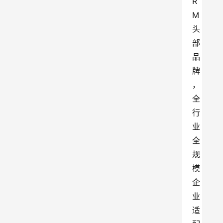
R
M
头
部
品
牌
，
全
行
业
全
规
模
企
业
适