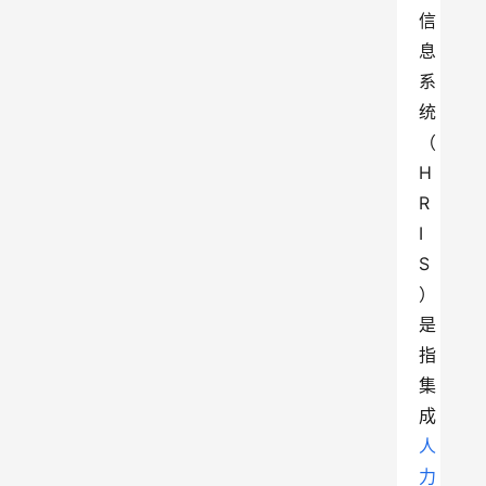
信
息
系
统
（
H
R
I
S
）
是
指
集
成
人
力