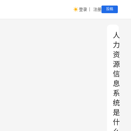
登录
注册
投稿
人
力
资
源
信
息
系
统
是
什