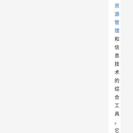
资
源
管
理
和
信
息
技
术
的
综
合
工
具
。
它