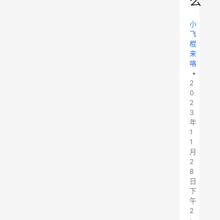
么
小
飞
棍
来
咯
•
2
0
2
3
年
1
1
月
2
8
日
下
午
2