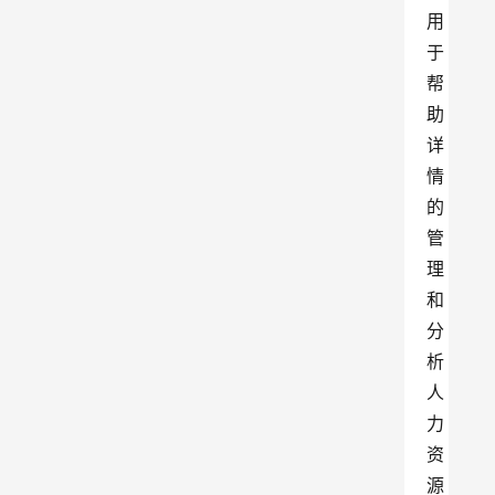
用
于
帮
助
详
情
的
管
理
和
分
析
人
力
资
源