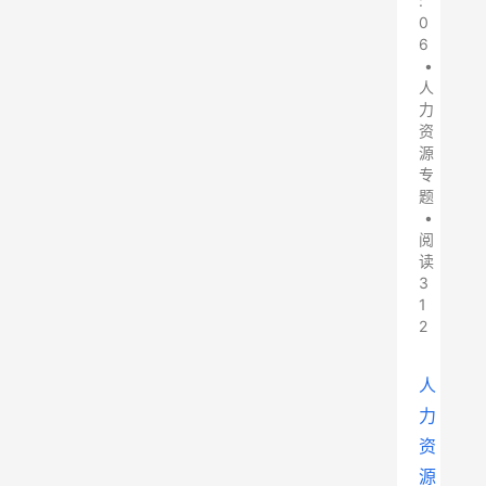
:
0
6
•
人
力
资
源
专
题
•
阅
读
3
1
2
人
力
资
源