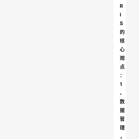
R
I
S
的
核
心
观
点
：
1
、
数
据
管
理
，