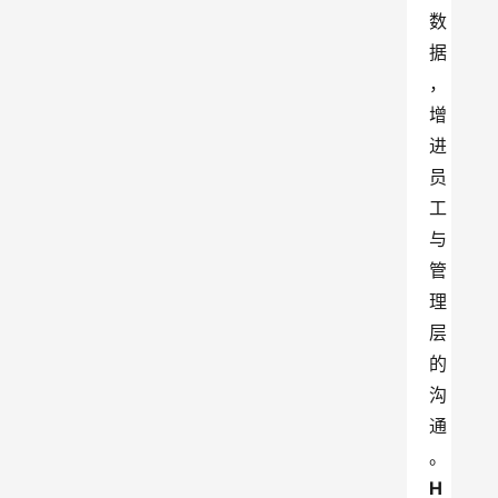
数
据
，
增
进
员
工
与
管
理
层
的
沟
通
。
H