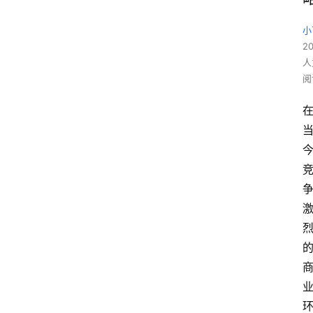
小
2
人
阅