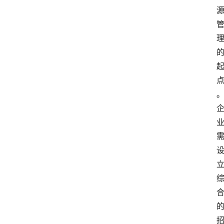
分
类
更
登录
注册
多
页
面
问
答
社
区