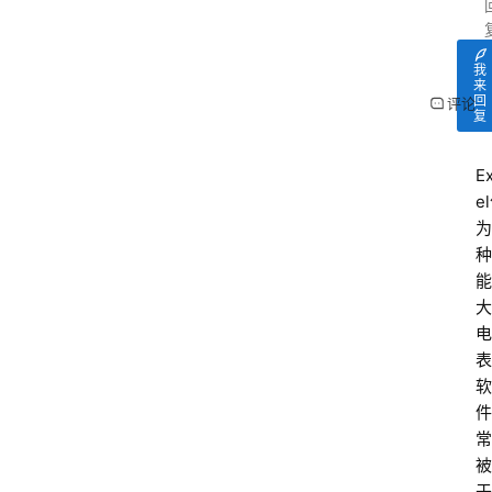
我
来
回
评论
复
E
e
为
种
能
大
电
表
软
件
常
被
于