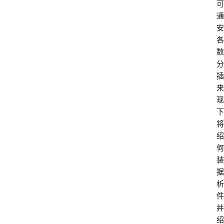
可
通
安
各
数
分
插
来
现
下
将
绍
何
装
据
析
件
并
绍