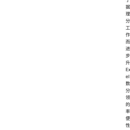
据
理
分
工
作
而
进
步
升
E
e
数
分
领
的
率
便
性