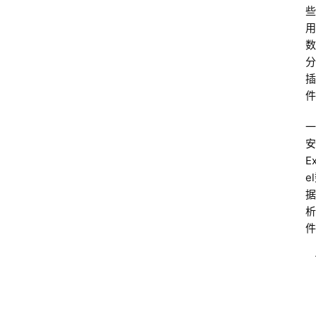
些
用
数
分
插
件
一
安
E
e
据
析
件