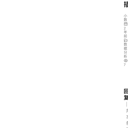
小
数
2
年
前
数
据
分
析
7