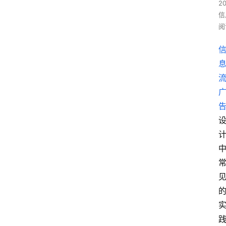
2
信
阅