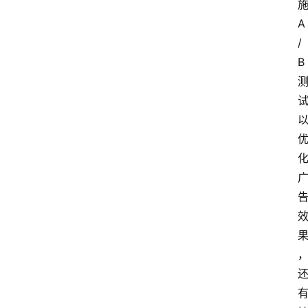
A
/
B