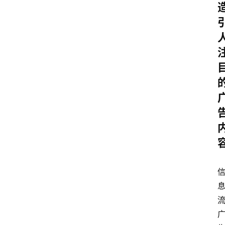
分
类
更
登录
注册
多
页
面
问
答
社
区