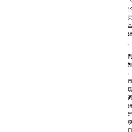
更
登录
注册
多
页
面
问
答
社
区