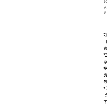
2
项
阅