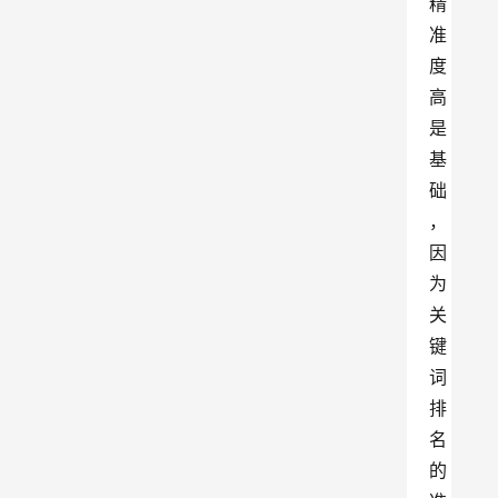
精
准
度
高
是
基
础
，
因
为
关
键
词
排
名
的