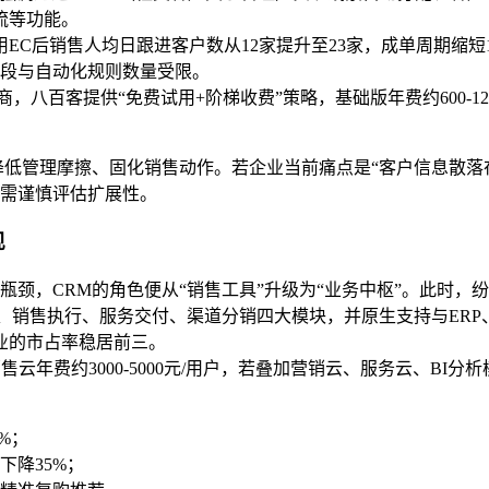
流等功能。
C后销售人均日跟进客户数从12家提升至23家，成单周期缩短1
制字段与自动化规则数量受限。
商，八百客提供“免费试用+阶梯收费”策略，基础版年费约600-
。
降低管理摩擦、固化销售动作。若企业当前痛点是“客户信息散落在
需谨慎评估扩展性。
现
颈，CRM的角色便从“销售工具”升级为“业务中枢”。此时，纷享
销售执行、服务交付、渠道分销四大模块，并原生支持与ERP、
业的市占率稳居前三。
约3000-5000元/用户，若叠加营销云、服务云、BI分析模块
%；
下降35%；