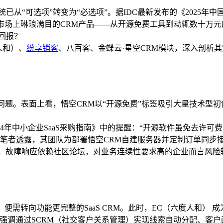
统已从“可选项”转变为“必选项”。据IDC最新发布的《2025年
而，面对市场上琳琅满目的CRM产品——从开源免费工具到动辄数十
回报？
人和）、
纷享销客
、八百客、金蝶云·星空CRM模块，深入剖析
题。表面上看，悟空CRM以“开源免费”标签吸引大量技术型初创
2024年中小企业SaaS采购指南》中的提醒：“开源软件虽免去
向笔者透露，其团队为部署悟空CRM自建服务器并定制订单同步
障，故障响应依赖社区论坛，对业务连续性要求高的企业而言风险
便需转向功能更完整的SaaS CRM。此时，EC（六度人和） 
，强调通过SCRM（社交客户关系管理）实现线索自动分配、客户画