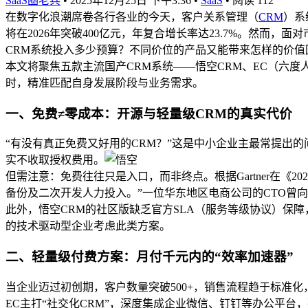
SaaS圈老兵
•
2025年12月25日 下午3:36
•
SaaS
•
阅读 112
在数字化浪潮席卷各行各业的今天，客户关系管理（
CRM
）系
将在2026年突破400亿元，年复合增长率达23.7%。然
CRM系统投入多少预算？不同价位的产品又能带来怎样的价值
本文将聚焦五款主流国产CRM系统——悟空CRM、EC（六度
时，精准匹配自身发展阶段与业务需求。
一、免费≠零成本：开源与轻量级CRM的真实代价
“有没有真正免费又好用的CRM？”这是中小企业主最常提出的问
实不收取授权费用。
但需注意：免费往往只是入口，而非终点。根据Gartner在《
备份及二次开发人力投入。”一位华东地区电商公司的CTO曾
此外，悟空CRM的社区版缺乏官方SLA（服务等级协议）保
的技术驱动型企业考虑此类方案。
二、轻量级付费方案：月付千元内的“效率加速器”
当企业迈过初创期，客户数量突破500+，销售流程趋于标准化，
EC主打“社交化CRM”，深度集成企业微信、钉钉等办公平台