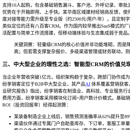
支持10人起购，包含基础销售漏斗、客户池、外呼记录、审批
优势在于开箱即用、上手快。某华南区域建材经销商反馈，使用E
度对接等能力需升级至专业版（约2500元/用户/年），且定
类似定位的还有八百客CRM。作为国内较早推出SaaS模式的厂
活配置与简单工作流搭建，但移动端体验与生态集成弱于竞品
关键洞察：轻量级CRM的核心价值并非功能堆砌，而是
高；但若需支撑复杂报价、多级渠道管理或财务联动，则
三、中大型企业的理性之选：智能型CRM的价值兑
当企业年营收突破1亿元，组织架构趋于复杂，跨部门协作成为瓶
纷享销客定位于B2B中大型企业，其产品
AI
体系覆盖营销获客、
业研究报告》指出，纷享销客在制造业、高科技、专业服务行
费用方面，纷享销客采用模块化订阅+用户数计价模式。基础销售云年费
ROI（投资回报率）经得起测算：
某装备制造企业上线后，销售预测准确率从62%提升至89
渠道伙伴通过专属门户自助查库存、下订单，客服工单量