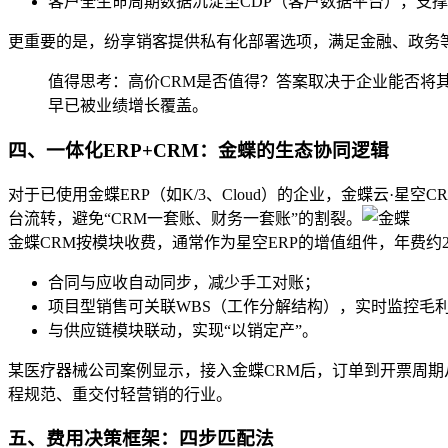
客户全生命周期数据沉淀至CDP（客户数据平台），支
更重要的是，纷享销客提供私有化部署选项，满足金融、政务
值得思考：高价CRM是否值得？答案取决于企业能否将其
早已被业绩增长覆盖。
四、一体化ERP+CRM：金蝶的生态协同逻辑
对于已使用金蝶ERP（如K/3、Cloud）的企业，金蝶云·
台流转，避免“CRM一套账、财务一套账”的割裂。
金蝶CRM按模块收费，通常作为星空ERP的增值组件，年费约20
合同与应收自动同步，减少手工对账；
项目型销售可关联WBS（工作分解结构），实时监控毛
与供应链模块联动，实现“以销定产”。
某医疗器械公司案例显示，接入金蝶CRM后，订单到开票周期
程规范、重交付轻营销的行业。
五、费用决策框架：四步匹配法