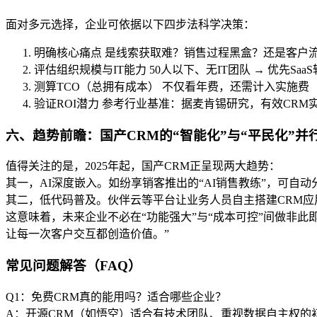
面对多元选择，企业可依据以下四步法科学决策：
明确核心痛点 是线索获取难？销售过程黑盒？还是客户
评估组织规模与IT能力 50人以下、无IT团队 → 优先Saa
测算TCO（总拥有成本） 不仅看年费，还需计入实施费（
验证ROI潜力 参考行业基准：据麦肯锡研究，有效CRM实施
六、趋势前瞻：国产CRM的“智能化”与“平民化”并
值得关注的是，2025年起，国产CRM正呈现两大趋势：
其一，AI深度嵌入。如纷享销客推出的“AI销售教练”，可自
其二，低代码普及。伙伴云等平台让业务人员自主搭建CRM应
这意味着，未来企业不必在“功能强大”与“成本可控”间做非此
让每一次客户交互都创造价值。”
常见问题解答（FAQ）
Q1：免费CRM真的能用吗？适合哪些企业？
A：开源CRM（如悟空）适合有技术团队、重视数据自主权的