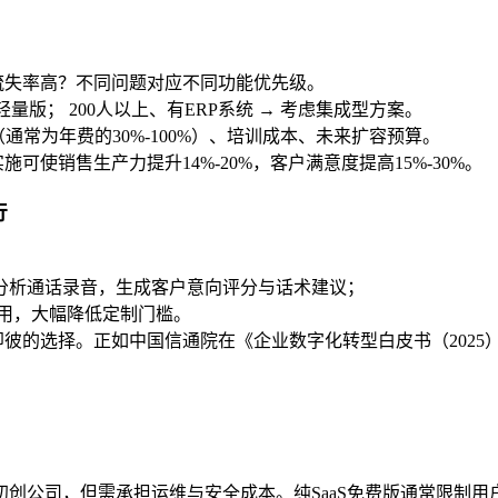
流失率高？不同问题对应不同功能优先级。
S轻量版； 200人以上、有ERP系统 → 考虑集成型方案。
通常为年费的30%-100%）、培训成本、未来扩容预算。
可使销售生产力提升14%-20%，客户满意度提高15%-30%。
行
动分析通话录音，生成客户意向评分与话术建议；
用，大幅降低定制门槛。
即彼的选择。正如中国信通院在《企业数字化转型白皮书（2025
初创公司，但需承担运维与安全成本。纯SaaS免费版通常限制用