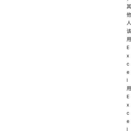
用
E
x
c
e
l 
用
E
x
c
e
l