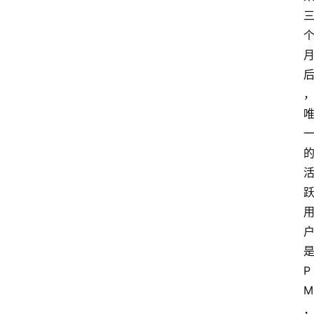
是
P
M