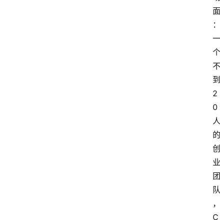
2
0
C