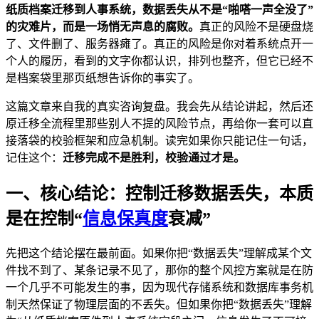
纸质档案迁移到人事系统，数据丢失从不是“啪嗒一声全没了”
的灾难片，而是一场悄无声息的腐败。
真正的风险不是硬盘烧
了、文件删了、服务器瘫了。真正的风险是你对着系统点开一
个人的履历，看到的文字你都认识，排列也整齐，但它已经不
是档案袋里那页纸想告诉你的事实了。
这篇文章来自我的真实咨询复盘。我会先从结论讲起，然后还
原迁移全流程里那些别人不提的风险节点，再给你一套可以直
接落袋的校验框架和应急机制。读完如果你只能记住一句话，
记住这个：
迁移完成不是胜利，校验通过才是。
一、核心结论：控制迁移数据丢失，本质
是在控制“
信息保真度
衰减”
先把这个结论摆在最前面。如果你把“数据丢失”理解成某个文
件找不到了、某条记录不见了，那你的整个风控方案就是在防
一个几乎不可能发生的事，因为现代存储系统和数据库事务机
制天然保证了物理层面的不丢失。但如果你把“数据丢失”理解