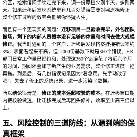
公区，检索借阅手续走完下来，调一份原档少则半天，多则两
天。如果迁移后发现系统里有几百处错误需要对照原档修正，
整个修正过程的效率会低到你怀疑人生。
而且有一个更现实的问题：
迁移项目一旦验收完毕，外包团队
撤场，剩下的内部人员根本没有足够的体量和时间去做大规模
修正。
我当时遇到的一个客户，迁移后发现档案挂接错误率约
3%，表面看起来不高，但12000份基数下就是360个错误。HR
部门日常工作量已经饱和，处理这360个错误花了将近六个月
的时间，期间还叠加了新产生的业务需求，整个修正进度一拖
再拖。到最后，有几份错误记录因为“着急用，先手动改了
吧”，失去了修正的系统记录，进一步污染了数据。
所以结论很清楚：
修正的成本远超校验的成本。
在迁移窗口期
内把校验做透，比迁移完成后再回头修补，效率至少高三倍以
上。
五、风险控制的三道防线：从源到端的保
真框架