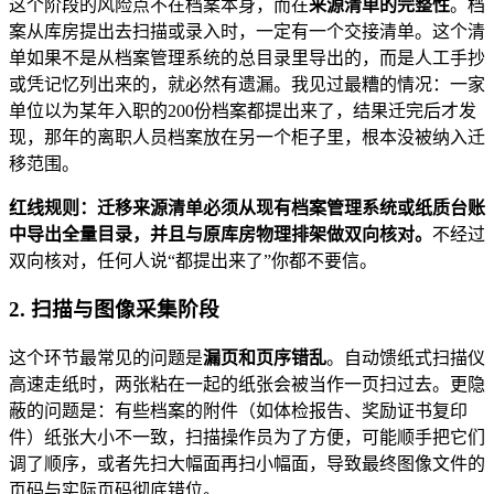
这个阶段的风险点不在档案本身，而在
来源清单的完整性
。档
案从库房提出去扫描或录入时，一定有一个交接清单。这个清
单如果不是从档案管理系统的总目录里导出的，而是人工手抄
或凭记忆列出来的，就必然有遗漏。我见过最糟的情况：一家
单位以为某年入职的200份档案都提出来了，结果迁完后才发
现，那年的离职人员档案放在另一个柜子里，根本没被纳入迁
移范围。
红线规则：迁移来源清单必须从现有档案管理系统或纸质台账
中导出全量目录，并且与原库房物理排架做双向核对。
不经过
双向核对，任何人说“都提出来了”你都不要信。
2. 扫描与图像采集阶段
这个环节最常见的问题是
漏页和页序错乱
。自动馈纸式扫描仪
高速走纸时，两张粘在一起的纸张会被当作一页扫过去。更隐
蔽的问题是：有些档案的附件（如体检报告、奖励证书复印
件）纸张大小不一致，扫描操作员为了方便，可能顺手把它们
调了顺序，或者先扫大幅面再扫小幅面，导致最终图像文件的
页码与实际页码彻底错位。