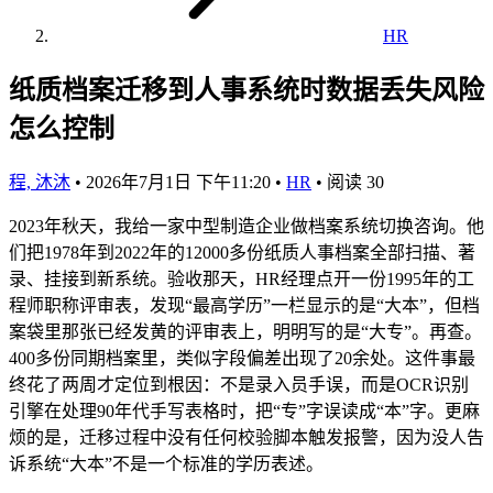
HR
纸质档案迁移到人事系统时数据丢失风险
怎么控制
程, 沐沐
•
2026年7月1日 下午11:20
•
HR
•
阅读 30
2023年秋天，我给一家中型制造企业做档案系统切换咨询。他
们把1978年到2022年的12000多份纸质人事档案全部扫描、著
录、挂接到新系统。验收那天，HR经理点开一份1995年的工
程师职称评审表，发现“最高学历”一栏显示的是“大本”，但档
案袋里那张已经发黄的评审表上，明明写的是“大专”。再查。
400多份同期档案里，类似字段偏差出现了20余处。这件事最
终花了两周才定位到根因：不是录入员手误，而是OCR识别
引擎在处理90年代手写表格时，把“专”字误读成“本”字。更麻
烦的是，迁移过程中没有任何校验脚本触发报警，因为没人告
诉系统“大本”不是一个标准的学历表述。