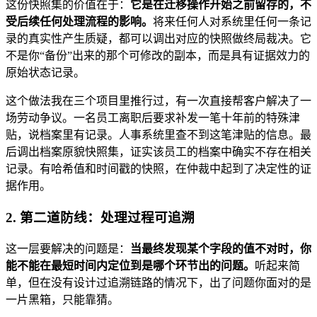
这份快照集的价值在于：
它是在迁移操作开始之前留存的，不
受后续任何处理流程的影响。
将来任何人对系统里任何一条记
录的真实性产生质疑，都可以调出对应的快照做终局裁决。它
不是你“备份”出来的那个可修改的副本，而是具有证据效力的
原始状态记录。
这个做法我在三个项目里推行过，有一次直接帮客户解决了一
场劳动争议。一名员工离职后要求补发一笔十年前的特殊津
贴，说档案里有记录。人事系统里查不到这笔津贴的信息。最
后调出档案原貌快照集，证实该员工的档案中确实不存在相关
记录。有哈希值和时间戳的快照，在仲裁中起到了决定性的证
据作用。
2. 第二道防线：处理过程可追溯
这一层要解决的问题是：
当最终发现某个字段的值不对时，你
能不能在最短时间内定位到是哪个环节出的问题。
听起来简
单，但在没有设计过追溯链路的情况下，出了问题你面对的是
一片黑箱，只能靠猜。