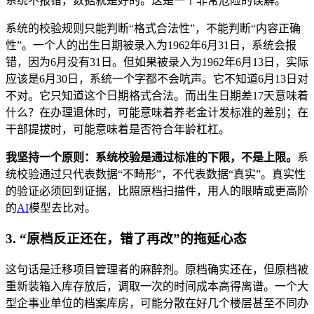
系统不报错，数据就是好的。这是一个非常危险的误解。
系统的校验规则只能判断“格式合法性”，不能判断“内容正确
性”。一个人的出生日期被录入为1962年6月31日，系统会报
错，因为6月没有31日。但如果被录入为1962年6月13日，实际
应该是6月30日，系统一个字都不会吭声。它不知道6月13日对
不对。它只知道这个日期格式合法。而出生日期差17天意味着
什么？在办理退休时，可能意味着养老金计发标准的差别；在
干部提拔时，可能意味着是否符合年龄杠杠。
我坚持一个原则：系统校验是通过标准的下限，不是上限。
系
统校验通过只代表数据“不畸形”，不代表数据“真实”。真实性
的验证必须回到证据，比照原档扫描件，用人的眼睛或更高阶
的
AI
模型去比对。
3. “原档反正还在，错了再改”的拖延心态
这句话是迁移项目管理者的麻醉剂。原档确实还在，但原档被
重新装箱入库存放后，调取一次的时间成本高得离谱。一个大
型企事业单位的档案库房，可能分散在好几个楼层甚至不同办