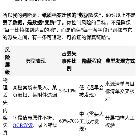
所以我的判断是：
纸质档案迁移的“数据丢失”，90%以上不是
丢了数据，是数据“变质”了。
你控制风险的目标，不是确保
“每一比特都到达目的地”，而是确保“每一条字段记录都与它
的源头之间，有一条可追溯、可验证的保真链路”。
风
占丢失
险
典型表现
事件比
隐蔽程度
典型发现方式
层
例
级
物
来源清单与目
理
某档案袋未录入、某
低（迟早会
5%-10%
标清单交叉核
丢
页漏扫、某附件遗漏
被发现）
对
失
内
中（需要人
容
字段值与原件不符、
分层抽样人工
60%-70%
工比对发
失
OCR误读
、录入错误
校验
现）
真