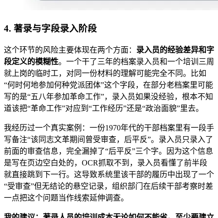
4. 著录与字段录入阶段
这个环节的风险主要体现在两个方面：
录入员的经验差异和字
段定义的模糊性
。一个干了三年的档案录入员和一个培训三周
就上岗的临时工，对同一份材料的理解可能完全不同。比如
“何时何地参加何种党派团体”这个字段，在部分老档案里可能
写的是“五八年参加革命工作”，录入员如果没经验，根本不知
道该把“革命工作”对应到“工作经历”还是“政治面貌”里去。
我经历过一个真实案例：一份1970年代的干部档案里有一段手
写备注“该同志文革期间曾受审查，后平反”。录入员只录入了
前面的审查信息，完全漏掉了“后平反”三个字。因为这个信息
是写在页边空白处的，OCR抓取不到，录入员看懂了前半段
就直接跳到下一行。这导致系统里该干部的履历中出现了一个
“受审查”但无结论的悬空记录，组织部门在后续干部考察时差
一点把这个问题当作线索延伸调查。
我的建议：著录人员的培训成本无论如何不能省。至少要建立