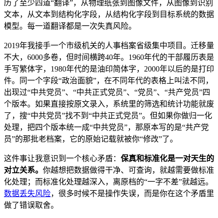
历了至少四道“翻译”，从物理纸张到图像文件，从图像到识别
文本，从文本到结构化字段，从结构化字段到目标系统的数据
模型。每一道翻译都是一次失真风险。
2019年我接手一个市级机关的人事档案省级集中项目。迁移量
不大，6000多卷，但时间横跨40年。1960年代的干部履历表是
手写繁体字，1980年代的是油印简体字，2000年以后的是打印
件。同一个字段“政治面貌”，在不同年代的表格上叫法不同，
出现过“中共党员”、“中共正式党员”、“党员”、“共产党员”四
个版本。如果直接按原文录入，系统里的筛选和统计功能就废
了，搜“中共党员”找不到“中共正式党员”。但如果你做归一化
处理，把四个版本统一成“中共党员”，那原本写的是“共产党
员”的那批老档案，它的原始记载就被你“修改”了。
这件事让我意识到一个核心矛盾：
保真和标准化是一对天生的
对立关系。
你越想把数据做得干净、可查询，就越需要做标准
化处理；而标准化处理越深入，离原档的“一字不差”就越远。
数据丢失风险
，很多时候不是操作失误，而是你在这个矛盾里
做了错误取舍。