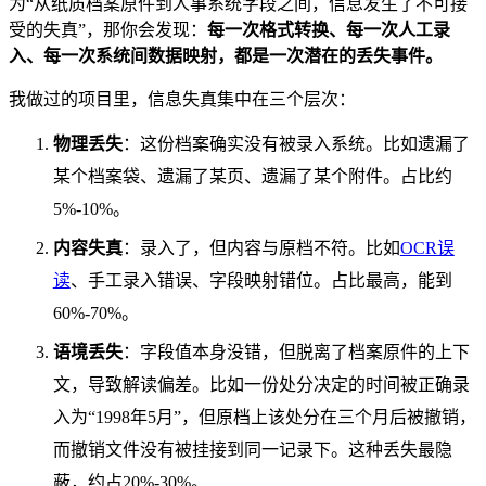
为“从纸质档案原件到人事系统字段之间，信息发生了不可接
受的失真”，那你会发现：
每一次格式转换、每一次人工录
入、每一次系统间数据映射，都是一次潜在的丢失事件。
我做过的项目里，信息失真集中在三个层次：
物理丢失
：这份档案确实没有被录入系统。比如遗漏了
某个档案袋、遗漏了某页、遗漏了某个附件。占比约
5%-10%。
内容失真
：录入了，但内容与原档不符。比如
OCR误
读
、手工录入错误、字段映射错位。占比最高，能到
60%-70%。
语境丢失
：字段值本身没错，但脱离了档案原件的上下
文，导致解读偏差。比如一份处分决定的时间被正确录
入为“1998年5月”，但原档上该处分在三个月后被撤销，
而撤销文件没有被挂接到同一记录下。这种丢失最隐
蔽，约占20%-30%。