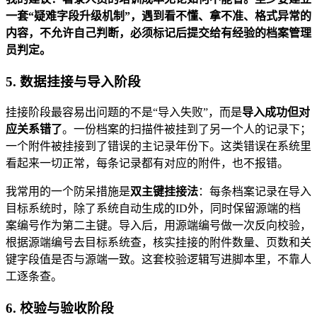
一套“疑难字段升级机制”，遇到看不懂、拿不准、格式异常的
内容，不允许自己判断，必须标记后提交给有经验的档案管理
员判定。
5. 数据挂接与导入阶段
挂接阶段最容易出问题的不是“导入失败”，而是
导入成功但对
应关系错了
。一份档案的扫描件被挂到了另一个人的记录下；
一个附件被挂接到了错误的主记录年份下。这类错误在系统里
看起来一切正常，每条记录都有对应的附件，也不报错。
我常用的一个防呆措施是
双主键挂接法
：每条档案记录在导入
目标系统时，除了系统自动生成的ID外，同时保留源端的档
案编号作为第二主键。导入后，用源端编号做一次反向校验，
根据源端编号去目标系统查，核实挂接的附件数量、页数和关
键字段值是否与源端一致。这套校验逻辑写进脚本里，不靠人
工逐条查。
6. 校验与验收阶段