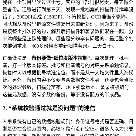
我在一个项目里吃过这个亏。客户的IT部门很尽责，每天做全
量备份。迁移进行到第三天，发现一批档案的扫描件分辨率设
错了，300DPI设成了150DPI，字符模糊，OCR准确率骤降。
团队想从备份里把源文件恢复出来重新处理。问题来了：备份
是按整个批次打的包，解开后扫描件和著录数据混在一起，分
不清哪些是正确处理的、哪些是分辨率有问题的。最后整个批
次推倒重来，400多份档案重新扫描著录。三天白干。
正确做法是：
备份要做“细粒度版本控制”
。每次处理一批档
案，打一个版本标签。批号和档案编号的对应关系单独记录。
恢复时可以根据批号精准定位，而不是从一大堆文件里大海捞
针。另外，备份内容不仅要包含数据文件本身，还要包含当批
次的处理参数，扫描分辨率、OCR引擎版本、著录模板编号
这些元数据。没有参数的备份，等于没有配方的半成品。
2. “系统校验通过就是没问题”的迷信
人事系统有自己的数据校验规则：身份证号格式是否正确、日
期是否在合理范围内、必填字段有没有空值。很多人以为只要