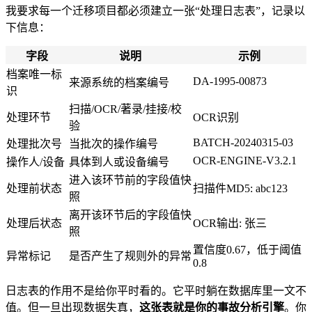
我要求每一个迁移项目都必须建立一张“处理日志表”，记录以
下信息：
字段
说明
示例
档案唯一标
DA-1995-00873
来源系统的档案编号
识
扫描/OCR/著录/挂接/校
处理环节
OCR识别
验
BATCH-20240315-03
处理批次号
当批次的操作编号
OCR-ENGINE-V3.2.1
操作人/设备
具体到人或设备编号
进入该环节前的字段值快
处理前状态
扫描件MD5: abc123
照
离开该环节后的字段值快
处理后状态
OCR输出: 张三
照
置信度0.67，低于阈值
异常标记
是否产生了规则外的异常
0.8
日志表的作用不是给你平时看的。它平时躺在数据库里一文不
值。但一旦出现数据失真，
这张表就是你的事故分析引擎
。你