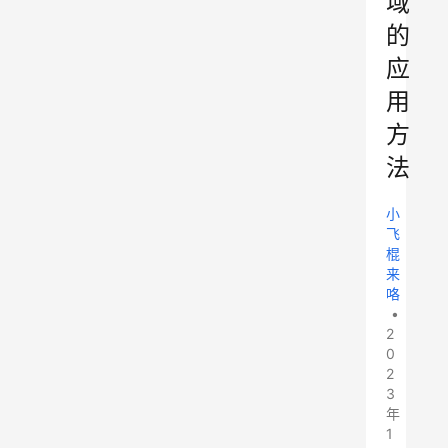
域
的
应
用
方
法
小
飞
棍
来
咯
•
2
0
2
3
年
1