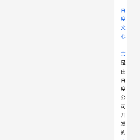
百
度
文
心
一
言
是
由
百
度
公
司
开
发
的