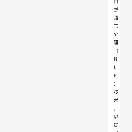
自
然
语
言
处
理
（
N
L
P
）
技
术
，
以
提