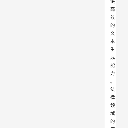
供
高
效
的
文
本
生
成
能
力
。
法
律
领
域
的