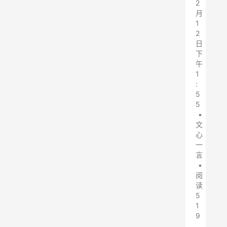
2
月
1
2
日
下
午
1
:
5
5
•
文
心
一
言
•
阅
读
5
1
9