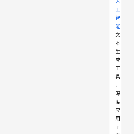
人
工
智
能
文
本
生
成
工
具
，
深
度
应
用
了