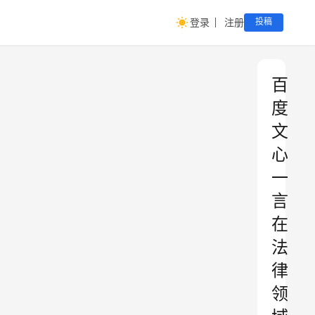
登录
注册
投稿
百
度
文
心
一
言
在
法
律
领