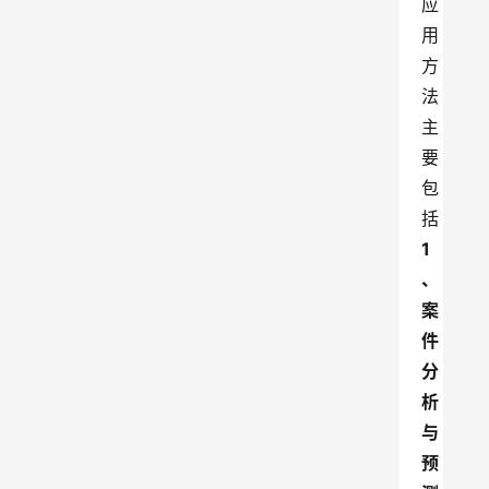
应
用
方
法
主
要
包
括
1
、
案
件
分
析
与
预