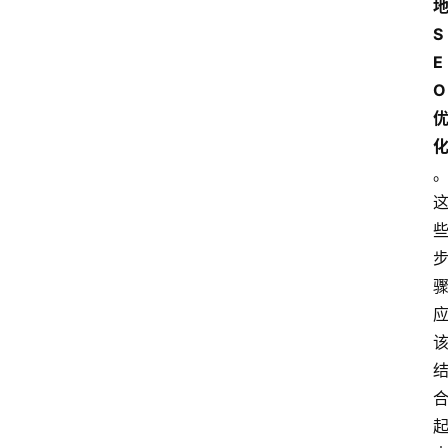
S
E
O