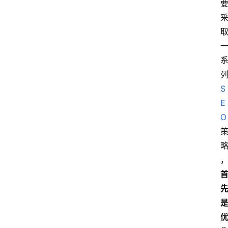
S
E
O