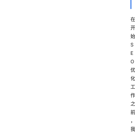
S
E
O