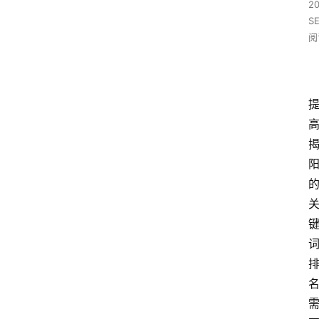
2
S
阅