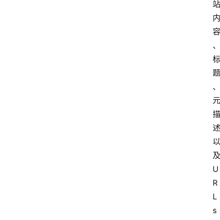
U
R
L
s