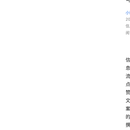
小
2
信
阅