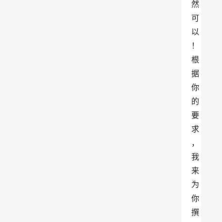
然
可
以
！
根
据
你
的
要
求
，
我
来
为
你
撰