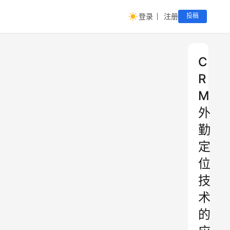
登录
注册
投稿
C
R
M
外
勤
定
位
技
术
的