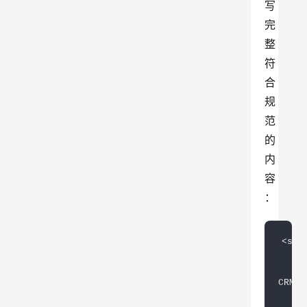
写
完
整
符
合
规
范
的
内
容
：
<st
CRM