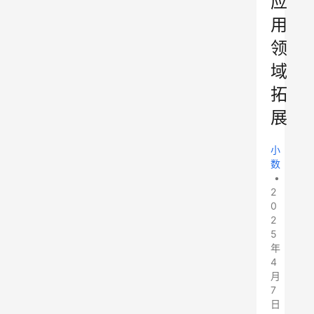
应
用
领
域
拓
展
小
数
•
2
0
2
5
年
4
月
7
日