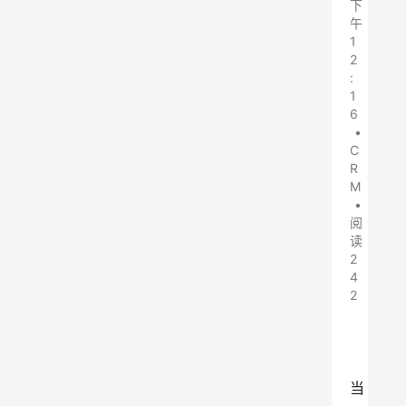
下
午
1
2
:
1
6
•
C
R
M
•
阅
读
2
4
2
当