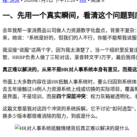
程, 沐沐
•
2026年7月1日 下午11:20
•
HR
•
阅读 8
一、先用一个真实瞬间，看清这个问题到
去年我帮一家消费品公司做人力资源数字化盘点，背景不复杂
来，她说：“系统是好的，但我们的人不行，你能不能帮我说服
我没接“说服”这两个字，因为我太清楚了，当一个组织里反复
管、HRBP负责人做了三轮对话，录音转文字3万字，最后我得
真正难以解决的，从来不是HR对人事系统本身有意见，而是这
市面上大多数内容在谈HR抵触人事系统时，要么归因到系统
去五年接触过14例人力资源系统上线或切换的实际项目，覆盖
是界面，不是培训，而是
四个深层冲突
：权力灰箱被透明化、
这篇文章是我对这四个冲突的系统拆解。它不讨论“如何选型”
换多少版本都很难消除的阻力，到底是什么。