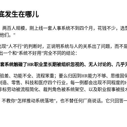
底发生在哪儿
：两百人规模，刚上线一套人事系统不到四个月，花钱不少，选
他们。”
出现“人不行”的判断时，正说明系统与人的关系出了问题，而不
出一个和“系统不好用”完全不同的结论：
套系统触碰了HR职业里长期被组织忽视的、无人讨论的、几乎无
体验差、功能不全、流程笨重；要么归因到HR能力不够、思维固
制造、零售、科技和医疗四个行业，每一例都会出现不同程度的
非标劳动被流程简化、裁判角色被系统架空、以及职业叙事被技
，不教你“怎样推动系统落地”，也不替任何厂商说话。它只回答