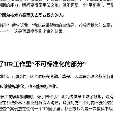
断的能力，瞬间变得无用武之地。她不再是一个“平衡者”，而是
个因为技术方案而失去职业权力的人。
上线半年后告诉我：“我以前最骄傲的事情是，老板问我为什么要
有一个：这是预算模型跑出来的结果。”
。
HR工作里“不可标准化的部分”
标准化、可复制”。这个逻辑在考勤、算薪、入离职办理这些例行
应该被标准化，也不能被标准化
。
高潜员工的离职倾向时，做了四件事：她请这位员工吃了顿饭，没
她在系统外私下和业务负责人沟通，说服对方三个月内不要给这
把这个案例放在任何一个HR圈子里，都会被认为是一次教科书