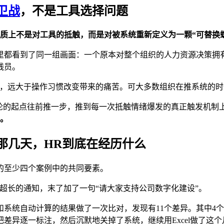
卫战
，不是工具选择问题
本质上不是对工具的抵触，而是对被系统重新定义为一颗“可替换
里都看到了同一组画面：一个原本对整个组织的人力资源决策拥
线员。
苦，远大于操作习惯改变带来的痛苦。可大多数组织在推系统的
论的起点往前推一步，推到每一次抵触情绪爆发的真正触发机制
人。
那几天，HR到底在经历什么
的至少四个案例中的共同要素。
超长的通知，末了加了一句“请大家支持公司数字化建设”。
系统自动计算的结果做了一次比对，发现有11个差异。其中4
差异逐一标注，然后沉默地关掉了系统，继续用Excel做了这个