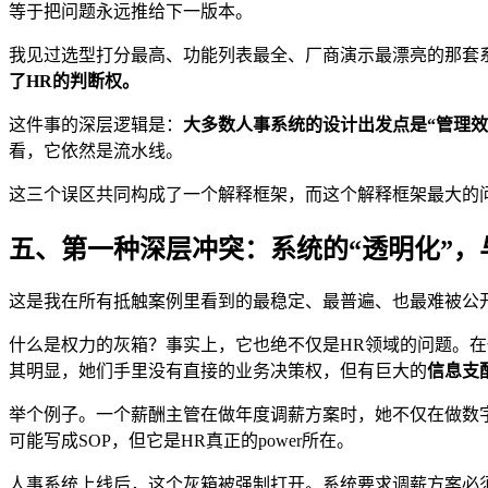
等于把问题永远推给下一版本。
我见过选型打分最高、功能列表最全、厂商演示最漂亮的那套
了HR的判断权。
这件事的深层逻辑是：
大多数人事系统的设计出发点是“管理效率
看，它依然是流水线。
这三个误区共同构成了一个解释框架，而这个解释框架最大的问
五、第一种深层冲突：系统的“透明化”，与
这是我在所有抵触案例里看到的最稳定、最普遍、也最难被公
什么是权力的灰箱？事实上，它也绝不仅是HR领域的问题。
其明显，她们手里没有直接的业务决策权，但有巨大的
信息支
举个例子。一个薪酬主管在做年度调薪方案时，她不仅在做数
可能写成SOP，但它是HR真正的power所在。
人事系统上线后，这个灰箱被强制打开。系统要求调薪方案必